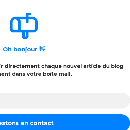
Oh bonjour 👋
ir directement chaque nouvel article du blog
ent dans votre boîte mail.
Adresse
e-
mail
*