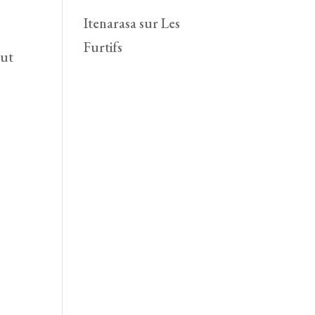
Itenarasa
sur
Les
Furtifs
eut
r