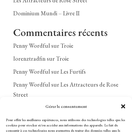
Les Attracteurs de Rose Street
Dominium Mundi – Livre II
Commentaires récents
Penny Wordful
sur
Troie
lorenztradfin
sur
Troie
Penny Wordful
sur
Les Furtifs
Penny Wordful
sur
Les Attracteurs de Rose
Street
Gérer le consentement
Itenarasa
sur
Les Furtifs
Pour offrir les meilleures expériences, nous utilisons des technologies telles que les
cookies pour stocker et/ou accéder aux informations des appareils. Le fait de
consentir à ces technologies nous permettra de traiter des données telles que le