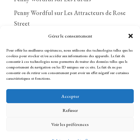
Penny Wordful
sur
Les Attracteurs de Rose
Street
Gérer le consentement
Itenarasa
sur
Les Furtifs
Pour offrir les meilleures expériences, nous utilisons des technologies telles que les
cookies pour stocker et/ou accéder aux informations des appareils. Le fait de
consentir à ces technologies nous permettra de traiter des données telles que le
comportement de navigation ou les ID uniques sur ce site. Le fait de ne pas
consentir ou de retirer son consentement peut avoir un effet négatif sur certaines
caractéristiques et fonctions.
2024 Lise Capitan Tous droits réservés
Accepter
Refuser
Voir les préférences